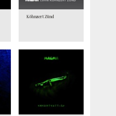
Köhnzert Zünd