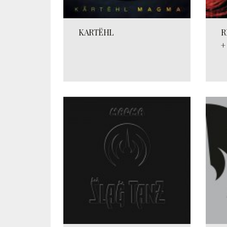
KARTËHL
R
+