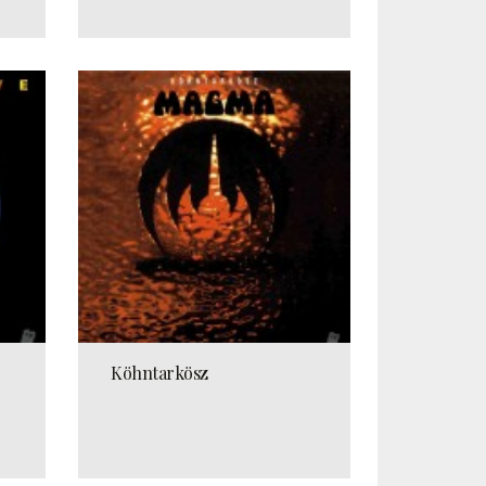
Köhntarkösz