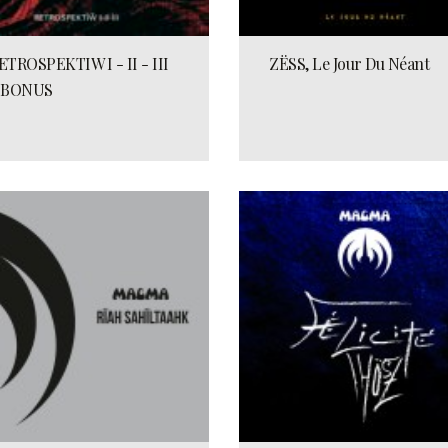
ETROSPEKTIW I - II - III
ZËSS, Le Jour Du Néant
 BONUS