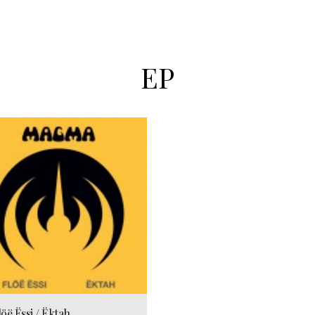
EP
löë Ëssi / Ëktah