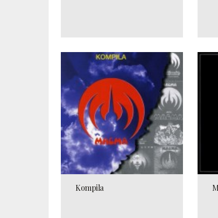
Kompila
M