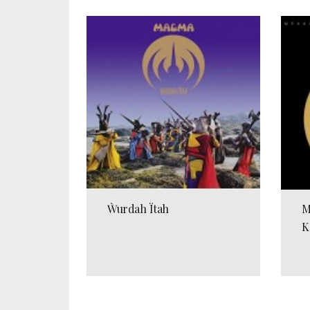
Ẁurdah Ïtah
M
K