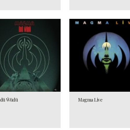
dü Ẁüdü
Magma Live