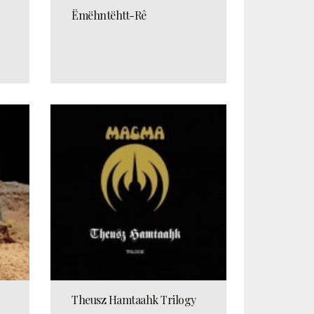
Ëmëhntëhtt-Rê
Theusz Hamtaahk Trilogy