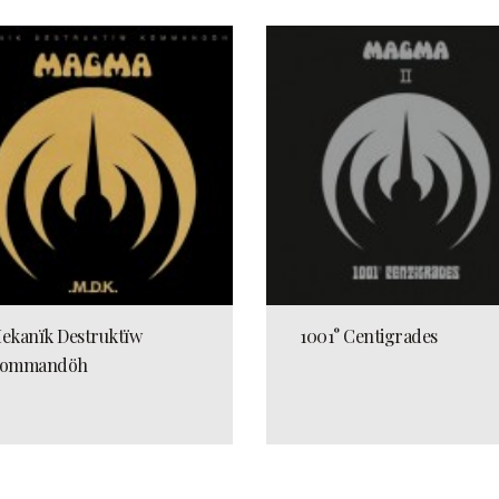
ekanïk Destruktïw
1001° Centigrades
ommandöh