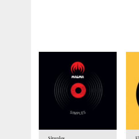
Simples
F