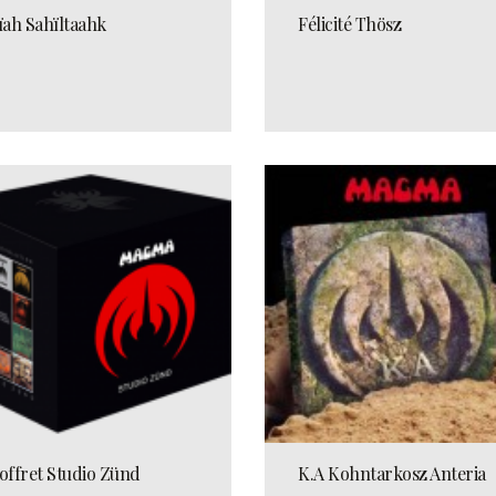
ïah Sahïltaahk
Félicité Thösz
offret Studio Zünd
K.A Kohntarkosz Anteria