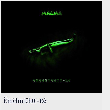
Ëmëhntëhtt-Rê