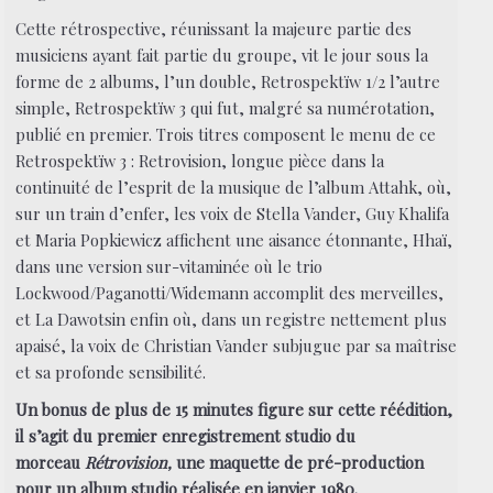
Cette rétrospective, réunissant la majeure partie des
musiciens ayant fait partie du groupe, vit le jour sous la
forme de 2 albums, l’un double, Retrospektïw 1/2 l’autre
simple, Retrospektïw 3 qui fut, malgré sa numérotation,
publié en premier. Trois titres composent le menu de ce
Retrospektïw 3 : Retrovision, longue pièce dans la
continuité de l’esprit de la musique de l’album Attahk, où,
sur un train d’enfer, les voix de Stella Vander, Guy Khalifa
et Maria Popkiewicz affichent une aisance étonnante, Hhaï,
dans une version sur-vitaminée où le trio
Lockwood/Paganotti/Widemann accomplit des merveilles,
et La Dawotsin enfin où, dans un registre nettement plus
apaisé, la voix de Christian Vander subjugue par sa maîtrise
et sa profonde sensibilité.
Un bonus de plus de 15 minutes figure sur cette réédition,
il s’agit du premier enregistrement studio du
morceau
Rétrovision,
une maquette de pré-production
pour un album studio réalisée en janvier 1980.