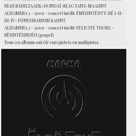
RIAH SAHILTAAHK-DONDAÏ-SLAG TANZ-MAAHNT
ALHAMBRA 1 – 2009 – concert inédit: ËMËHNTËHTT-RÉ I-II-
III-IV- FUNEHRARIUM KAHNT
ALHAMBRA 2 – 2009 – concert inédit: FELICITÉ THOSZ –
SËHNTËHNDËH (gospel)
Tous ces albums ont été enregistrés en multipistes.