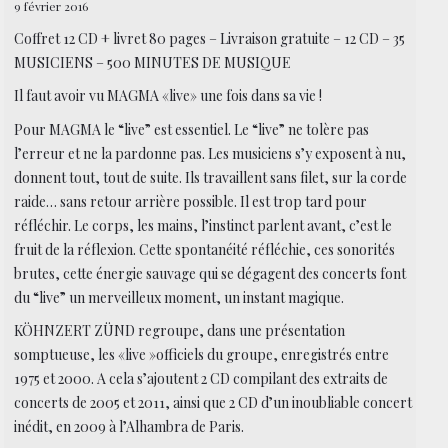
9 février 2016
Coffret 12 CD + livret 80 pages – Livraison gratuite – 12 CD – 35
MUSICIENS – 500 MINUTES DE MUSIQUE
Il faut avoir vu MAGMA «live» une fois dans sa vie !
Pour MAGMA le “live” est essentiel. Le “live” ne tolère pas
l’erreur et ne la pardonne pas. Les musiciens s’y exposent à nu,
donnent tout, tout de suite. Ils travaillent sans filet, sur la corde
raide… sans retour arrière possible. Il est trop tard pour
réfléchir. Le corps, les mains, l’instinct parlent avant, c’est le
fruit de la réflexion. Cette spontanéité réfléchie, ces sonorités
brutes, cette énergie sauvage qui se dégagent des concerts font
du “live” un merveilleux moment, un instant magique.
KÖHNZERT ZÜND regroupe, dans une présentation
somptueuse, les «live »officiels du groupe, enregistrés entre
1975 et 2000. A cela s’ajoutent 2 CD compilant des extraits de
concerts de 2005 et 2011, ainsi que 2 CD d’un inoubliable concert
inédit, en 2009 à l’Alhambra de Paris.