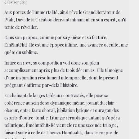
9 février 2016
Aux portes de l’immortalité, ainsi rêve le Grand Serviteur de
Ptah, Dieu de la Création dérivant infiniment en son esprit, qu’il
tente de réveiller.
Dans son propos, comme par sa genèse et sa facture,
Ëmëhntëhtt-Ré est une épopée intime, une avancée occulte, une
quête du sublime.
Initiée en 1975, sa composition voit donc son plein
accomplissement après plus de trois décennies. Elle témoigne
d’une inspiration résolument intemporelle, dont le présent
prégnant s’affirme par-delà l’histoire.
Enchaînant de larges tableaux contrastés, elle pose sa
cohérence au sein de sa dynamique même, jouant du clair-
obscur, entre faste choral, jubilation lyrique et ouragan des
esprits d’outre-tombe. Liturgie séraphique autant qu’opéra
tellurique, Ëmëhntëhtt-Ré vient clore une seconde trilogie,
faisant suite à celle de Theusz Hamtaahk, dans le corpus de