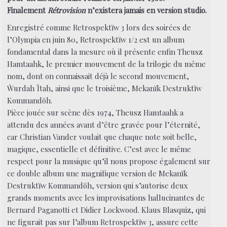
Finalement
Rétrovision
n’existera jamais en version studio.
Enregistré comme Retrospektïw 3 lors des soirées de
l’Olympia en juin 80, Retrospektïw 1/2 est un album
fondamental dans la mesure où il présente enfin Theusz
Hamtaahk, le premier mouvement de la trilogie du même
nom, dont on connaissait déjà le second mouvement,
Ẁurdah Ïtah, ainsi que le troisième, Mekanïk Destruktïw
Kommandöh.
Pièce jouée sur scène dès 1974, Theusz Hamtaahk a
attendu des années avant d’être gravée pour l’éternité,
car Christian Vander voulait que chaque note soit belle,
magique, essentielle et définitive. C’est avec le même
respect pour la musique qu’il nous propose également sur
ce double album une magnifique version de Mekanïk
Destruktïw Kommandöh, version qui s’autorise deux
grands moments avec les improvisations hallucinantes de
Bernard Paganotti et Didier Lockwood. Klaus Blasquiz, qui
ne figurait pas sur l’album Retrospektïw 3, assure cette