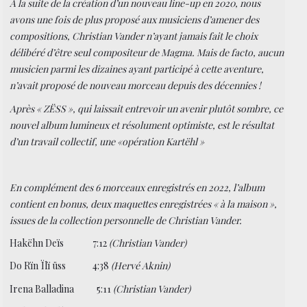
A la suite de la création d’un nouveau line-up en 2020, nous
avons une fois de plus proposé aux musiciens d’amener des
compositions, Christian Vander n’ayant jamais fait le choix
délibéré d’être seul compositeur de Magma. Mais de facto, aucun
musicien parmi les dizaines ayant participé à cette aventure,
n’avait proposé de nouveau morceau depuis des décennies !
Après « ZËSS », qui laissait entrevoir un avenir plutôt sombre, ce
nouvel album lumineux et résolument optimiste, est le résultat
d’un travail collectif, une «opération Kartëhl »
En complément des 6 morceaux enregistrés en 2022, l’album
contient en bonus, deux maquettes enregistrées « à la maison »,
issues de la collection personnelle de Christian Vander.
Hakëhn Deïs 7:12
(Christian Vander)
Do Rïn Ïlï üss 4:38
(Hervé Aknin)
Irena Balladina
5:11
(Christian Vander)