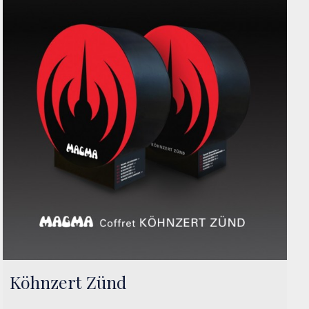
Köhnzert Zünd