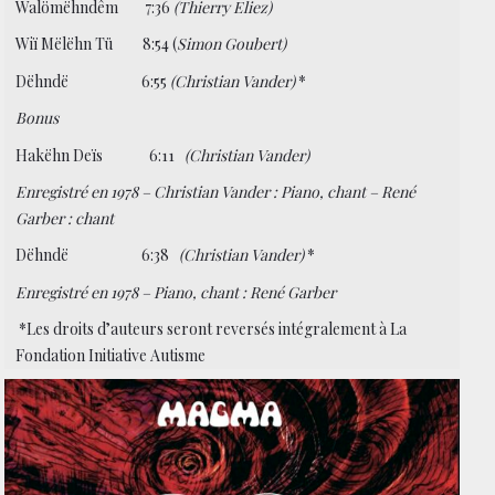
Walömëhndêm 7:36
(Thierry Eliez)
Wiï Mëlëhn Tü 8:54 (
Simon Goubert)
Dëhndë 6:55
(Christian Vander)
*
Bonus
Hakëhn Deïs 6:11
(Christian Vander)
Enregistré en 1978 – Christian Vander : Piano, chant – René
Garber : chant
Dëhndë 6:38
(Christian Vander)
*
Enregistré en 1978 – Piano, chant : René Garber
*Les droits d’auteurs seront reversés intégralement à La
Fondation Initiative Autisme