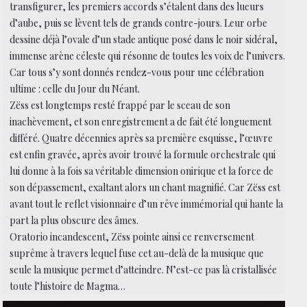
transfigurer, les premiers accords s’étalent dans des lueurs
d’aube, puis se lèvent tels de grands contre-jours. Leur orbe
dessine déjà l’ovale d’un stade antique posé dans le noir sidéral,
immense arène céleste qui résonne de toutes les voix de l’univers.
Car tous s’y sont donnés rendez-vous pour une célébration
ultime : celle du Jour du Néant.
Zëss est longtemps resté frappé par le sceau de son
inachèvement, et son enregistrement a de fait été longuement
différé. Quatre décennies après sa première esquisse, l’œuvre
est enfin gravée, après avoir trouvé la formule orchestrale qui
lui donne à la fois sa véritable dimension onirique et la force de
son dépassement, exaltant alors un chant magnifié. Car Zëss est
avant tout le reflet visionnaire d’un rêve immémorial qui hante la
part la plus obscure des âmes.
Oratorio incandescent, Zëss pointe ainsi ce renversement
suprême à travers lequel fuse cet au-delà de la musique que
seule la musique permet d’atteindre. N’est-ce pas là cristallisée
toute l’histoire de Magma…