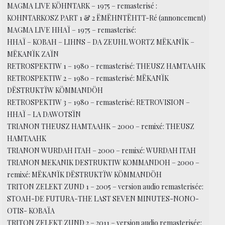
MAGMA LIVE KÖHNTARK – 1975 – remasterisé :
KOHNTARKOSZ PART 1 & 2 ËMËHNTËHTT-Ré (annoncement)
MAGMA LIVE HHAÏ – 1975 – remasterisé:
HHAÏ – KOBAH – LIHNS – DA ZEUHL WORTZ MËKANÏK –
MËKANÏK ZAÏN
RETROSPEKTIW 1 – 1980 – remasterisé: THEUSZ HAMTAAHK
RETROSPEKTIW 2 – 1980 – remasterisé: MËKANÏK
DËSTRUKTÏW KÖMMANDÖH
RETROSPEKTIW 3 – 1980 – remasterisé: RETROVISION –
HHAÏ – LA DAWOTSÏN
TRIANON THEUSZ HAMTAAHK – 2000 – remixé: THEUSZ
HAMTAAHK
TRIANON WURDAH ITAH – 2000 – remixé: WURDAH ITAH
TRIANON MEKANIK DESTRUKTIW KOMMANDOH – 2000 –
remixé: MËKANÏK DËSTRUKTÏW KÖMMANDÖH
TRITON ZELEKT ZUND 1 – 2005 – version audio remasterisée:
STOAH-DE FUTURA-THE LAST SEVEN MINUTES-NONO-
OTIS- KOBAÏA
TRITON ZELEKT ZUND 2 – 2011 – version audio remasterisée: