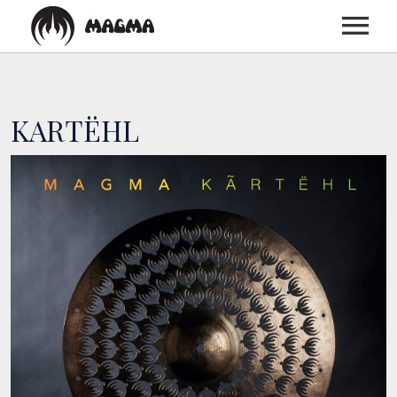
ACCUEIL
KARTËHL
BIOGRAPHIE
DISCOGRAPHIE
CONCERTS
MEDIAS