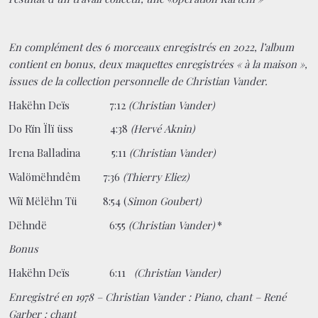
En complément des 6 morceaux enregistrés en 2022, l’album
contient en bonus, deux maquettes enregistrées « à la maison »,
issues de la collection personnelle de Christian Vander.
Hakëhn Deïs 7:12
(Christian Vander)
Do Rïn Ïlï üss 4:38
(Hervé Aknin)
Irena Balladina
5:11
(Christian Vander)
Walömëhndêm 7:36
(Thierry Eliez)
Wiï Mëlëhn Tü 8:54 (
Simon Goubert)
Dëhndë 6:55
(Christian Vander)
*
Bonus
Hakëhn Deïs 6:11
(Christian Vander)
Enregistré en 1978 – Christian Vander : Piano, chant – René
Garber : chant