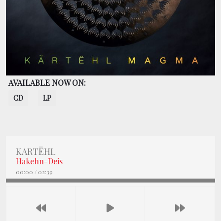
CONTACT
BOUTIQUE
AVAILABLE NOW ON:
CD
LP
KARTËHL
Hakehn-Deis
00:00
/
02:39