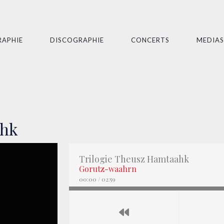
RAPHIE
DISCOGRAPHIE
CONCERTS
MEDIAS
ahk
Trilogie Theusz Hamtaahk
Gorutz-waahrn
00:00
/
02:59