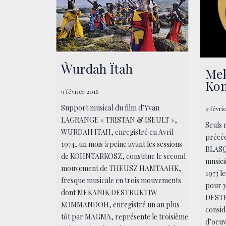
Ẁurdah Ïtah
Mek
Ko
9 février 2016
Support musical du film d’Yvan
9 févri
LAGRANGE « TRISTAN & ISEULT »,
Seuls 
WURDAH ITAH, enregistré en Avril
précéd
1974, un mois à peine avant les sessions
BLASQ
de KOHNTARKOSZ, constitue le second
musici
mouvement de THEUSZ HAMTAAHK,
1973 l
fresque musicale en trois mouvements
pour 
dont MEKANIK DESTRUKTIW
DEST
KOMMANDOH, enregistré un an plus
consi
tôt par MAGMA, représente le troisième
d’oeu