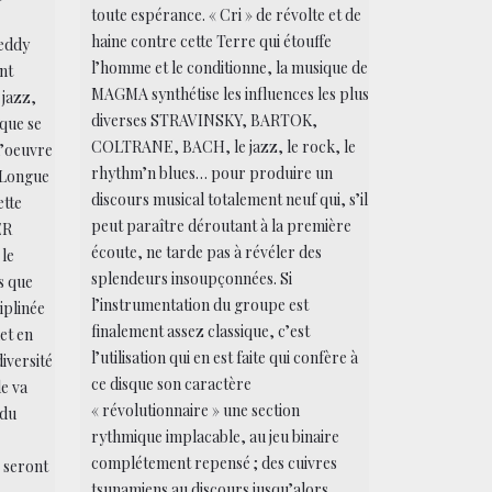
toute espérance. « Cri » de révolte et de
haine contre cette Terre qui étouffe
eddy
l’homme et le conditionne, la musique de
nt
MAGMA synthétise les influences les plus
 jazz,
diverses STRAVINSKY, BARTOK,
que se
COLTRANE, BACH, le jazz, le rock, le
l’oeuvre
rhythm’n blues… pour produire un
 Longue
discours musical totalement neuf qui, s’il
ette
peut paraître déroutant à la première
ER
écoute, ne tarde pas à révéler des
 le
splendeurs insoupçonnées. Si
s que
l’instrumentation du groupe est
iplinée
finalement assez classique, c’est
et en
l’utilisation qui en est faite qui confère à
iversité
ce disque son caractère
le va
« révolutionnaire » une section
 du
rythmique implacable, au jeu binaire
complétement repensé ; des cuivres
 seront
tsunamiens au discours jusqu’alors