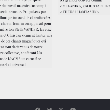
les grandes oeuvres comme
 du travail magistral accompli
« MEKANIK », « KOHNTARKOSZ
 section vocale. Propulsées par
« THEUSZ HAMTAAHK ».
thmique inexorable et renforcées
 choeur féminin où apparaît pour
mière fois Stella VANDER, les voix
us et Christian viennent hanter nos
s de ces chants magnifiques qui
nt tout droit venus de notre
e collective, conférant à la
ue de MAGMA un caractère
orel et universel.