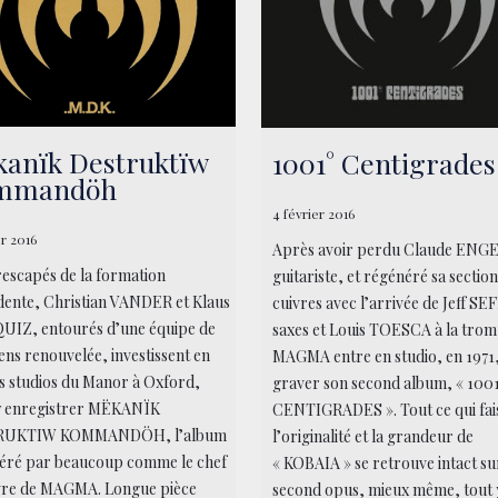
anïk Destruktïw
1001° Centigrades
mmandöh
4 février 2016
er 2016
Après avoir perdu Claude ENGE
rescapés de la formation
guitariste, et régénéré sa sectio
ente, Christian VANDER et Klaus
cuivres avec l’arrivée de Jeff S
UIZ, entourés d’une équipe de
saxes et Louis TOESCA à la trom
ens renouvelée, investissent en
MAGMA entre en studio, en 1971
es studios du Manor à Oxford,
graver son second album, « 100
y enregistrer MËKANÏK
CENTIGRADES ». Tout ce qui fais
RUKTIW KOMMANDÖH, l’album
l’originalité et la grandeur de
déré par beaucoup comme le chef
« KOBAIA » se retrouve intact su
vre de MAGMA. Longue pièce
second opus, mieux même, tout 