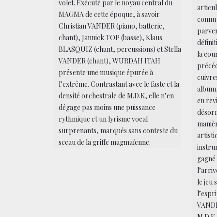
volet. Exécuté par le noyau central du
articu
MAGMA de cette époque, à savoir
connu 
Christian VANDER (piano, batterie,
parven
chant), Jannick TOP (basse), Klaus
défini
BLASQUIZ (chant, percussions) et Stella
la cou
VANDER (chant), WURDAH ITAH
précéd
présente une musique épurée à
cuivre
l’extrême. Contrastant avec le faste et la
album,
densité orchestrale de M.D.K, elle n’en
en rev
dégage pas moins une puissance
désorm
rythmique et un lyrisme vocal
manièr
surprenants, marqués sans conteste du
artist
sceau de la griffe magmaïenne.
instru
gagné
l’arri
le jeu
l’espr
VANDER
M.D.K 