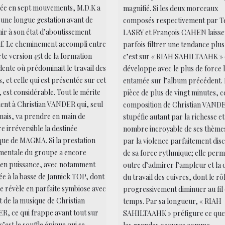
lée en sept mouvements, M.D.K a
magnifié. Si les deux morceaux
une longue gestation avant de
composés respectivement par T
ir à son état d’aboutissement
LASRY et François CAHEN laisse
tif. Le cheminement accompli entre
parfois filtrer une tendance plus
rte version 45t de la formation
c’est sur « RIAH SAHILTAAHK » 
ente où prédominait le travail des
développe avec le plus de force 
s, et celle qui est présentée sur cet
entamée sur l’album précédent.
 est considérable. Tout le mérite
pièce de plus de vingt minutes, c
ient à Christian VANDER qui, seul
composition de Christian VAND
ais, va prendre en main de
stupéfie autant par la richesse et
e irréversible la destinée
nombre incroyable de ses thème
ique de MAGMA. Si la prestation
par la violence parfaitement disc
mentale du groupe a encore
de sa force rythmique; elle perm
 en puissance, avec notamment
outre d’admirer l’ampleur et la d
vée à la basse de Jannick TOP, dont
du travail des cuivres, dont le rô
 se révèle en parfaite symbiose avec
progressivement diminuer au fil
it de la musique de Christian
temps. Par sa longueur, « RIAH
, ce qui frappe avant tout sur
SAHILTAAHK » préfigure ce que
c’est le souffle épique qui se