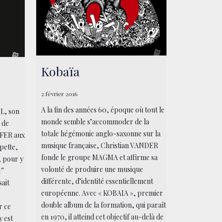
Kobaïa
2 février 2016
A la fin des années 60, époque où tout le
L, son
monde semble s’accommoder de la
n de
totale hégémonie anglo-saxonne sur la
EFFER aux
musique française, Christian VANDER
pette,
fonde le groupe MAGMA et affirme sa
, pour y
volonté de produire une musique
1°
différente, d’identité essentiellement
ait
européenne. Avec « KOBAIA », premier
double album de la formation, qui paraît
r ce
en 1970, il atteind cet objectif au-delà de
y est