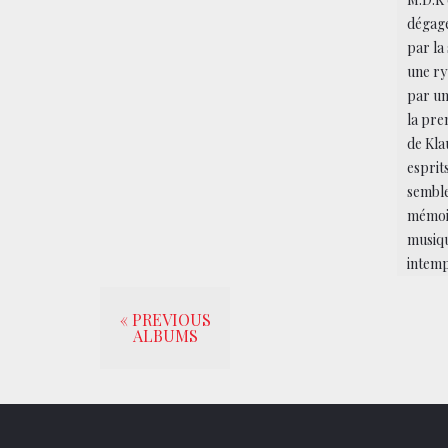
dégage
par la
une ry
par un
la pre
de Kla
esprit
semble
mémoir
musiq
intemp
« PREVIOUS
ALBUMS