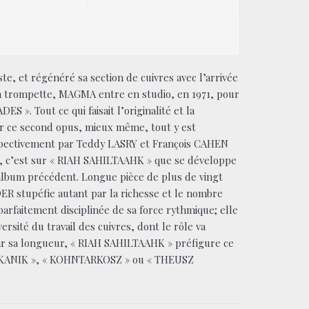
e, et régénéré sa section de cuivres avec l’arrivée
la trompette, MAGMA entre en studio, en 1971, pour
 ». Tout ce qui faisait l’originalité et la
ur ce second opus, mieux même, tout y est
spectivement par Teddy LASRY et François CAHEN
zz, c’est sur « RIAH SAHILTAAHK » que se développe
’album précédent. Longue pièce de plus de vingt
ER stupéfie autant par la richesse et le nombre
parfaitement disciplinée de sa force rythmique; elle
rsité du travail des cuivres, dont le rôle va
ar sa longueur, « RIAH SAHILTAAHK » préfigure ce
EKANIK », « KOHNTARKOSZ » ou « THEUSZ