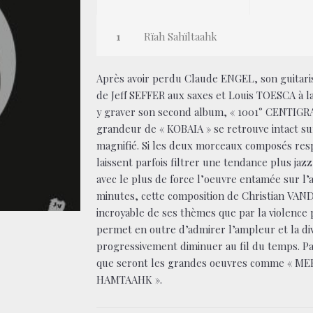
Rïah Sahïltaahk
Après avoir perdu Claude ENGEL, son guitarist
de Jeff SEFFER aux saxes et Louis TOESCA à 
y graver son second album, « 1001° CENTIGRADES
grandeur de « KOBAIA » se retrouve intact s
magnifié. Si les deux morceaux composés re
laissent parfois filtrer une tendance plus ja
avec le plus de force l’oeuvre entamée sur l
minutes, cette composition de Christian VAND
incroyable de ses thèmes que par la violence 
permet en outre d’admirer l’ampleur et la dive
progressivement diminuer au fil du temps. P
que seront les grandes oeuvres comme « M
HAMTAAHK ».