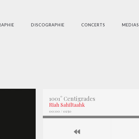
RAPHIE
DISCOGRAPHIE
CONCERTS
MEDIAS
1001° Centigrades
Rïah Sahïltaahk
00:00
/
01:50