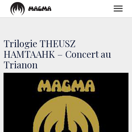
ACCUEIL
Trilogie THEUSZ
BIOGRAPHIE
HAMTAAHK – Concert au
Trianon
DISCOGRAPHIE
CONCERTS
MEDIAS