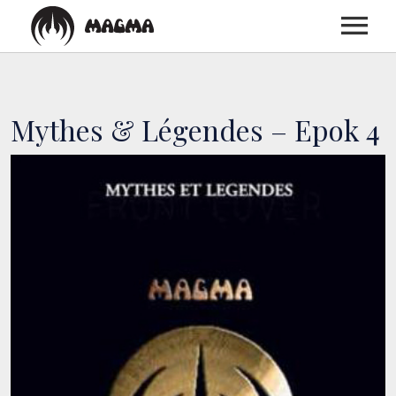
ACCUEIL
Mythes & Légendes – Epok 4
BIOGRAPHIE
DISCOGRAPHIE
CONCERTS
MEDIAS