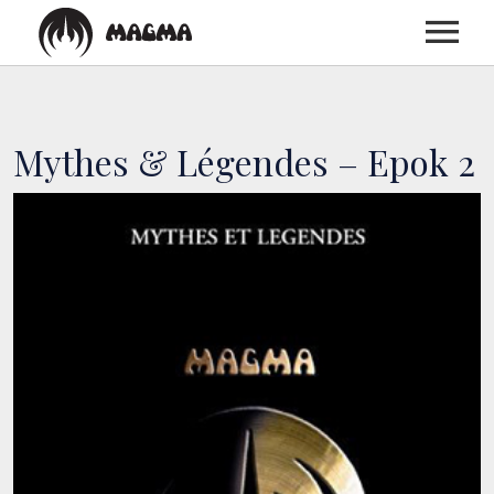
ACCUEIL
Mythes & Légendes – Epok 2
BIOGRAPHIE
DISCOGRAPHIE
CONCERTS
MEDIAS