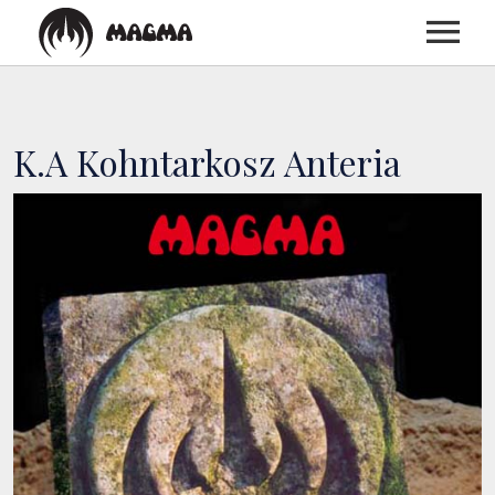
ACCUEIL
K.A Kohntarkosz Anteria
BIOGRAPHIE
DISCOGRAPHIE
CONCERTS
MEDIAS