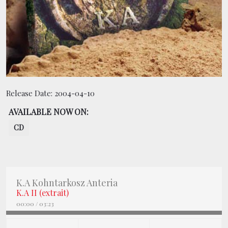
CONTACT
BOUTIQUE
Release Date:
2004-04-10
AVAILABLE NOW ON:
CD
K.A Kohntarkosz Anteria
K.A II (extrait)
00:00
/
03:23