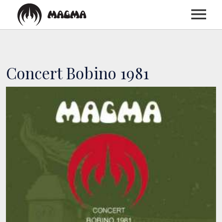
ACCUEIL
Concert Bobino 1981
BIOGRAPHIE
DISCOGRAPHIE
CONCERTS
MEDIAS