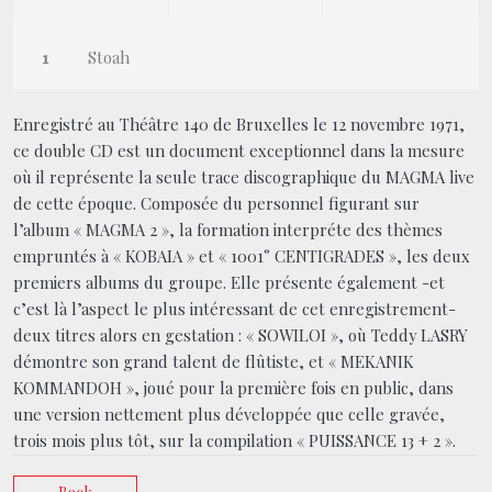
Stoah
Enregistré au Théâtre 140 de Bruxelles le 12 novembre 1971,
ce double CD est un document exceptionnel dans la mesure
où il représente la seule trace discographique du MAGMA live
de cette époque. Composée du personnel figurant sur
l’album « MAGMA 2 », la formation interpréte des thèmes
empruntés à « KOBAIA » et « 1001° CENTIGRADES », les deux
premiers albums du groupe. Elle présente également -et
c’est là l’aspect le plus intéressant de cet enregistrement-
deux titres alors en gestation : « SOWILOI », où Teddy LASRY
démontre son grand talent de flûtiste, et « MEKANIK
KOMMANDOH », joué pour la première fois en public, dans
une version nettement plus développée que celle gravée,
trois mois plus tôt, sur la compilation « PUISSANCE 13 + 2 ».