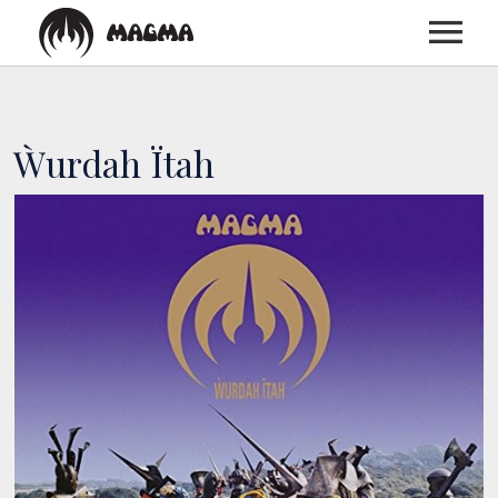
ACCUEIL
Ẁurdah Ïtah
BIOGRAPHIE
DISCOGRAPHIE
CONCERTS
MEDIAS