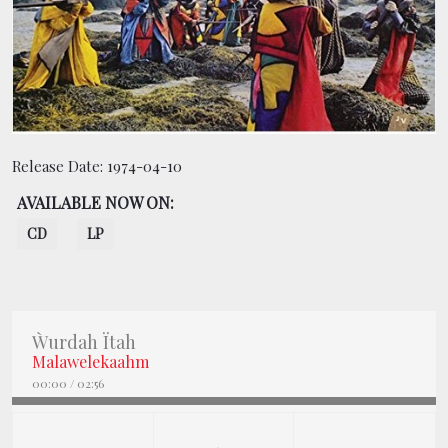
CONTACT
BOUTIQUE
Release Date:
1974-04-10
AVAILABLE NOW ON:
CD
LP
Ẁurdah Ïtah
Malawelekaahm
00:00
/
02:56