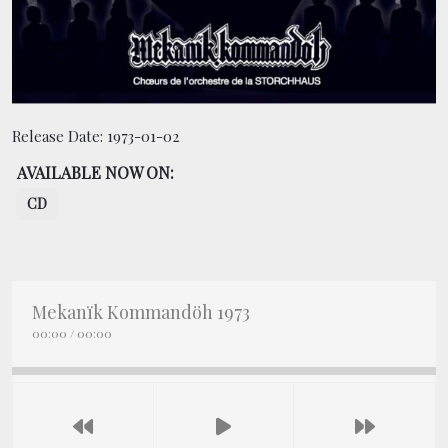
BOOKING
SHOP
Release Date:
1973-01-02
AVAILABLE NOW ON:
CD
Mekanïk Kommandöh 1973
00:00
/
00:00