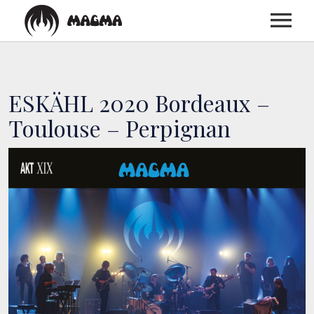
ACCUEIL
ESKÄHL 2020 Bordeaux –
BIOGRAPHIE
Toulouse – Perpignan
DISCOGRAPHIE
CONCERTS
MEDIAS