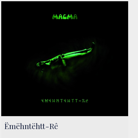
Ëmëhntëhtt-Rê