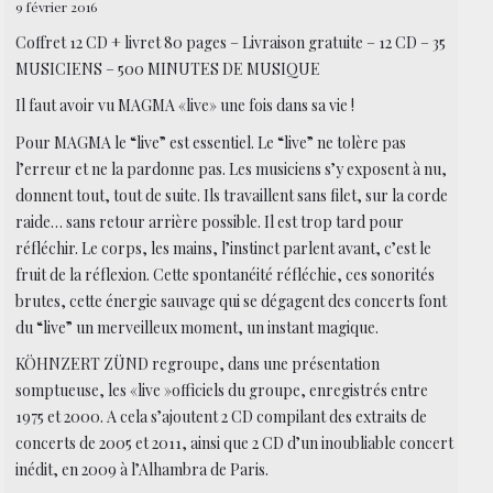
9 février 2016
Coffret 12 CD + livret 80 pages – Livraison gratuite – 12 CD – 35
MUSICIENS – 500 MINUTES DE MUSIQUE
Il faut avoir vu MAGMA «live» une fois dans sa vie !
Pour MAGMA le “live” est essentiel. Le “live” ne tolère pas
l’erreur et ne la pardonne pas. Les musiciens s’y exposent à nu,
donnent tout, tout de suite. Ils travaillent sans filet, sur la corde
raide… sans retour arrière possible. Il est trop tard pour
réfléchir. Le corps, les mains, l’instinct parlent avant, c’est le
fruit de la réflexion. Cette spontanéité réfléchie, ces sonorités
brutes, cette énergie sauvage qui se dégagent des concerts font
du “live” un merveilleux moment, un instant magique.
KÖHNZERT ZÜND regroupe, dans une présentation
somptueuse, les «live »officiels du groupe, enregistrés entre
1975 et 2000. A cela s’ajoutent 2 CD compilant des extraits de
concerts de 2005 et 2011, ainsi que 2 CD d’un inoubliable concert
inédit, en 2009 à l’Alhambra de Paris.