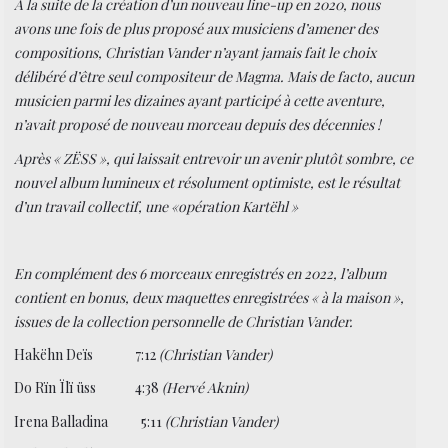
A la suite de la création d’un nouveau line-up en 2020, nous
avons une fois de plus proposé aux musiciens d’amener des
compositions, Christian Vander n’ayant jamais fait le choix
délibéré d’être seul compositeur de Magma. Mais de facto, aucun
musicien parmi les dizaines ayant participé à cette aventure,
n’avait proposé de nouveau morceau depuis des décennies !
Après « ZËSS », qui laissait entrevoir un avenir plutôt sombre, ce
nouvel album lumineux et résolument optimiste, est le résultat
d’un travail collectif, une «opération Kartëhl »
En complément des 6 morceaux enregistrés en 2022, l’album
contient en bonus, deux maquettes enregistrées « à la maison »,
issues de la collection personnelle de Christian Vander.
Hakëhn Deïs 7:12
(Christian Vander)
Do Rïn Ïlï üss 4:38
(Hervé Aknin)
Irena Balladina
5:11
(Christian Vander)