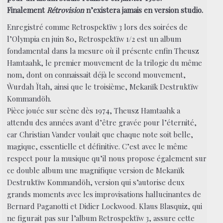
Finalement
Rétrovision
n’existera jamais en version studio.
Enregistré comme Retrospektïw 3 lors des soirées de
l’Olympia en juin 80, Retrospektïw 1/2 est un album
fondamental dans la mesure où il présente enfin Theusz
Hamtaahk, le premier mouvement de la trilogie du même
nom, dont on connaissait déjà le second mouvement,
Ẁurdah Ïtah, ainsi que le troisième, Mekanïk Destruktïw
Kommandöh.
Pièce jouée sur scène dès 1974, Theusz Hamtaahk a
attendu des années avant d’être gravée pour l’éternité,
car Christian Vander voulait que chaque note soit belle,
magique, essentielle et définitive. C’est avec le même
respect pour la musique qu’il nous propose également sur
ce double album une magnifique version de Mekanïk
Destruktïw Kommandöh, version qui s’autorise deux
grands moments avec les improvisations hallucinantes de
Bernard Paganotti et Didier Lockwood. Klaus Blasquiz, qui
ne figurait pas sur l’album Retrospektïw 3, assure cette