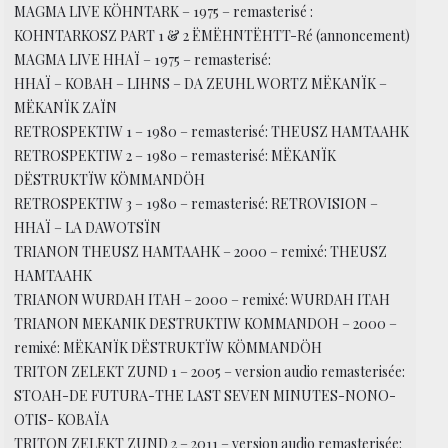
MAGMA LIVE KÖHNTARK – 1975 – remasterisé :
KOHNTARKOSZ PART 1 & 2 ËMËHNTËHTT-Ré (annoncement)
MAGMA LIVE HHAÏ – 1975 – remasterisé:
HHAÏ – KOBAH – LIHNS – DA ZEUHL WORTZ MËKANÏK –
MËKANÏK ZAÏN
RETROSPEKTIW 1 – 1980 – remasterisé: THEUSZ HAMTAAHK
RETROSPEKTIW 2 – 1980 – remasterisé: MËKANÏK
DËSTRUKTÏW KÖMMANDÖH
RETROSPEKTIW 3 – 1980 – remasterisé: RETROVISION –
HHAÏ – LA DAWOTSÏN
TRIANON THEUSZ HAMTAAHK – 2000 – remixé: THEUSZ
HAMTAAHK
TRIANON WURDAH ITAH – 2000 – remixé: WURDAH ITAH
TRIANON MEKANIK DESTRUKTIW KOMMANDOH – 2000 –
remixé: MËKANÏK DËSTRUKTÏW KÖMMANDÖH
TRITON ZELEKT ZUND 1 – 2005 – version audio remasterisée:
STOAH-DE FUTURA-THE LAST SEVEN MINUTES-NONO-
OTIS- KOBAÏA
TRITON ZELEKT ZUND 2 – 2011 – version audio remasterisée: