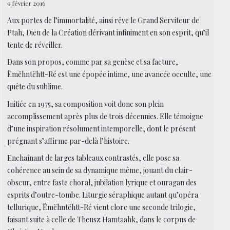
9 février 2016
Aux portes de l’immortalité, ainsi rêve le Grand Serviteur de
Ptah, Dieu de la Création dérivant infiniment en son esprit, qu’il
tente de réveiller.
Dans son propos, comme par sa genèse et sa facture,
Ëmëhntëhtt-Ré est une épopée intime, une avancée occulte, une
quête du sublime.
Initiée en 1975, sa composition voit donc son plein
accomplissement après plus de trois décennies. Elle témoigne
d’une inspiration résolument intemporelle, dont le présent
prégnant s’affirme par-delà l’histoire.
Enchaînant de larges tableaux contrastés, elle pose sa
cohérence au sein de sa dynamique même, jouant du clair-
obscur, entre faste choral, jubilation lyrique et ouragan des
esprits d’outre-tombe. Liturgie séraphique autant qu’opéra
tellurique, Ëmëhntëhtt-Ré vient clore une seconde trilogie,
faisant suite à celle de Theusz Hamtaahk, dans le corpus de