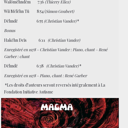
Walömëhndêm 7:36
(Thierry Eliez)
Wiï Mëlëhn Tü 8:54 (
Simon Goubert)
Dëhndë 6:55
(Christian Vander)
*
Bonus
Hakëhn Deïs 6:11
(Christian Vander)
Enregistré en 1978 – Christian Vander : Piano, chant – René
Garber : chant
Dëhndë 6:38
(Christian Vander)
*
Enregistré en 1978 – Piano, chant : René Garber
*Les droits d’auteurs seront reversés intégralement à La
Fondation Initiative Autisme