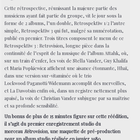
Cette rétrospective, réunissant la majeure partie des
musiciens ayant fait partie du groupe, vit le jour sous la
forme de 2 albums, l’un double, Retrospektïw 1/2 l’autre
simple, Retrospektïw 3 qui fut, malgré sa numérotation,
publié en premier. Trois titres composent le menu de ce
Retrospektïw 3 : Retrovision, longue pièce dans la
continuité de l’esprit de la musique de l’album Attahk, où,
sur un train d’enfer, les voix de Stella Vander, Guy Khalifa
et Maria Popkiewicz affichent une aisance étonnante, Hhaï,
dans une version sur-vitaminée où le trio
Lockwood/Paganotti/Widemann accomplit des merveilles,
et La Dawotsin enfin où, dans un registre nettement plus
apaisé, la voix de Christian Vander subjugue par sa maîtrise
et sa profonde sensibilité.
Un bonus de plus de 15 minutes figure sur cette réédition,
il s’agit du premier enregistrement studio du
morceau
Rétrovision,
une maquette de pré-production
pour un album studio réalisée en janvier 1980.