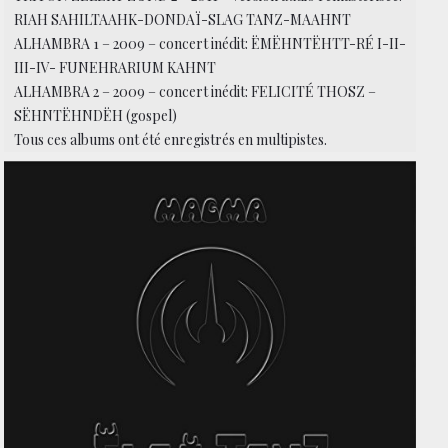
RIAH SAHILTAAHK-DONDAÏ-SLAG TANZ-MAAHNT
ALHAMBRA 1 – 2009 – concert inédit: ËMËHNTËHTT-RÉ I-II-
III-IV- FUNEHRARIUM KAHNT
ALHAMBRA 2 – 2009 – concert inédit: FELICITÉ THOSZ –
SËHNTËHNDËH (gospel)
Tous ces albums ont été enregistrés en multipistes.