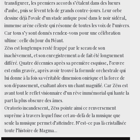
transfigurer, les premiers accords s’étalent dans des lueurs
d’aube, puis se lèvent tels de grands contre-jours. Leur orbe
dessine déjà l’ovale d’un stade antique posé dans le noir sidéral,
immense arène céleste qui résonne de toutes les voix de l’univers.
Car tous s’y sont donnés rendez-vous pour une célébration
ultime : celle du Jour du Néant.
Zëss est longtemps resté frappé par le sceau de son
inachèvement, et son enregistrement a de fait été longuement
différé. Quatre décennies après sa première esquisse, l’œuvre
est enfin gravée, après avoir trouvé la formule orchestrale qui
lui donne à la fois sa véritable dimension onirique et la force de
son dépassement, exaltant alors un chant magnifié. Car Zëss est
avant tout le reflet visionnaire d’un rêve immémorial qui hante la
part la plus obscure des âmes.
Oratorio incandescent, Zëss pointe ainsi ce renversement
suprême à travers lequel fuse cet au-delà de la musique que
seule la musique permet d’atteindre. N’est-ce pas là cristallisée
toute l’histoire de Magma…