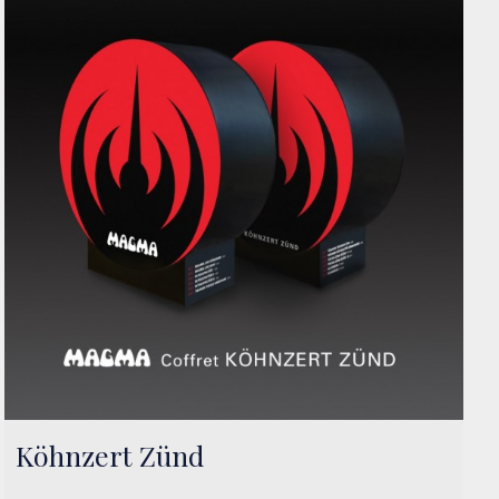
Köhnzert Zünd