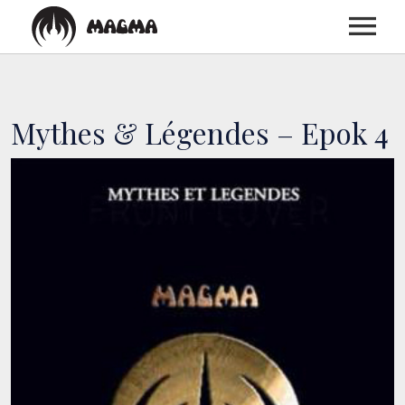
ACCUEIL
Mythes & Légendes – Epok 4
BIOGRAPHIE
DISCOGRAPHIE
CONCERTS
MEDIAS