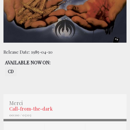
CONTACT
BOUTIQUE
Release Date:
1985-04-10
AVAILABLE NOW ON:
CD
Merci
Call-from-the-dark
00:00
/
03:03