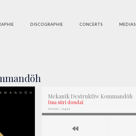
RAPHIE
DISCOGRAPHIE
CONCERTS
MEDIAS
ommandöh
Mekanïk Destruktïw Kommandöh
Ima süri dondaï
00:00
/
04:13