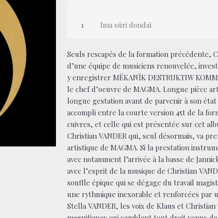
Ima süri dondaï
Seuls rescapés de la formation précédente,
d’une équipe de musiciens renouvelée, invest
y enregistrer MËKANÏK DESTRUKTIW KOMMA
le chef d’oeuvre de MAGMA. Longue pièce ar
longue gestation avant de parvenir à son éta
accompli entre la courte version 45t de la fo
cuivres, et celle qui est présentée sur cet al
Christian VANDER qui, seul désormais, va pre
artistique de MAGMA. Si la prestation instru
avec notamment l’arrivée à la basse de Jannic
avec l’esprit de la musique de Christian VAND
souffle épique qui se dégage du travail magist
une rythmique inexorable et renforcées par u
Stella VANDER, les voix de Klaus et Christian
magnifiques qui semblent tout droit venus de