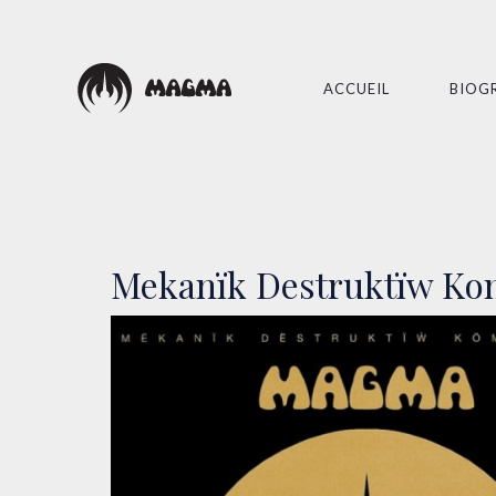
ACCUEIL
BIOG
Mekanïk Destruktïw K