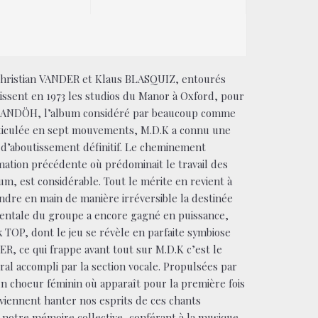
 Christian VANDER et Klaus BLASQUIZ, entourés
issent en 1973 les studios du Manor à Oxford, pour
NDÖH, l’album considéré par beaucoup comme
ticulée en sept mouvements, M.D.K a connu une
t d’aboutissement définitif. Le cheminement
rmation précédente où prédominait le travail des
bum, est considérable. Tout le mérite en revient à
ndre en main de manière irréversible la destinée
mentale du groupe a encore gagné en puissance,
k TOP, dont le jeu se révèle en parfaite symbiose
ER, ce qui frappe avant tout sur M.D.K c’est le
ral accompli par la section vocale. Propulsées par
n choeur féminin où apparaît pour la première fois
 viennent hanter nos esprits de ces chants
 notre mémoire collective, conférant à la musique