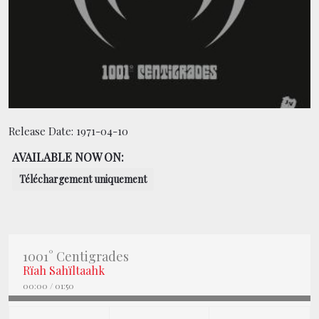
CONTACT
BOUTIQUE
Release Date:
1971-04-10
AVAILABLE NOW ON:
Téléchargement uniquement
1001° Centigrades
Rïah Sahïltaahk
00:00
/
01:50